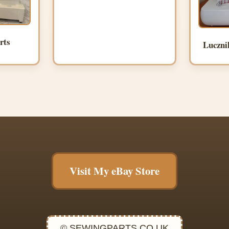
rts
Luczni
Visit My eBay Store
© SEWINGPARTS.CO.UK