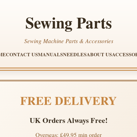
Sewing Parts
Sewing Machine Parts & Accessories
ME
CONTACT US
MANUALS
NEEDLES
ABOUT US
ACCESSO
FREE DELIVERY
UK Orders Always Free!
Overseas: £49.95 min order